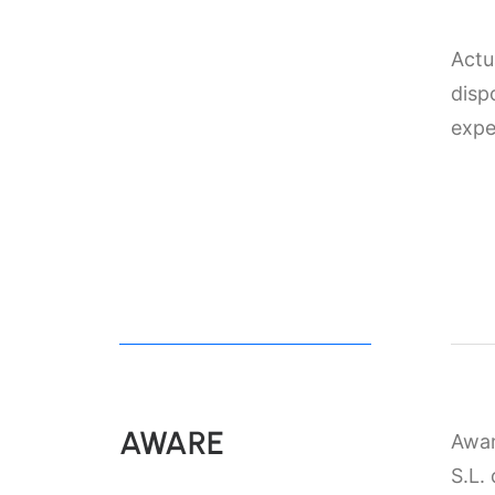
Actu
disp
expe
AWARE
Awar
S.L.