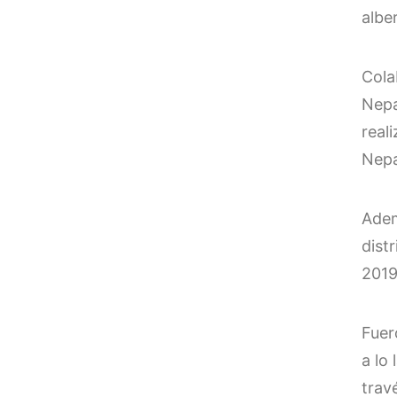
albe
Cola
Nepa
real
Nepa
Adem
dist
2019
Fuer
a lo
trav