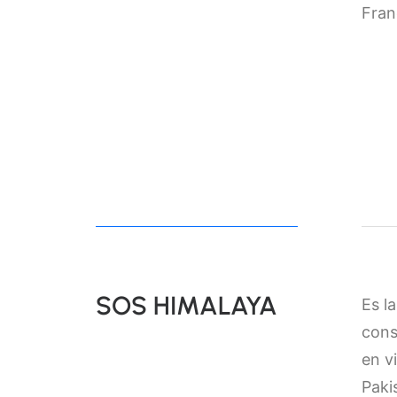
Fran
SOS HIMALAYA
Es l
cons
en v
Paki