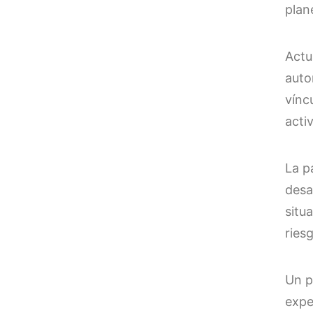
plan
Actu
auto
vínc
acti
La p
desa
situ
ries
Un p
expe