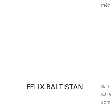
médi
FELIX BALTISTAN
Balt
Kara
comu