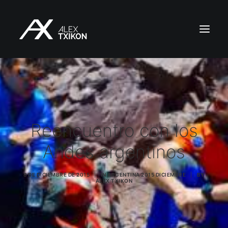
INICIO
EXPEDICIONES
ALEX TXIKON
Reencuentro con los
BLOG
Andes argentinos
VÍDEOS
SERVICIOS
8 DE DICIEMBRE DE 2015
|
IN
ARGENTINA 2015 DICIEMBRE
|
BY
PRENSA
ALEX TXIKON
PUBLICACIONES
CONTACTO
ES