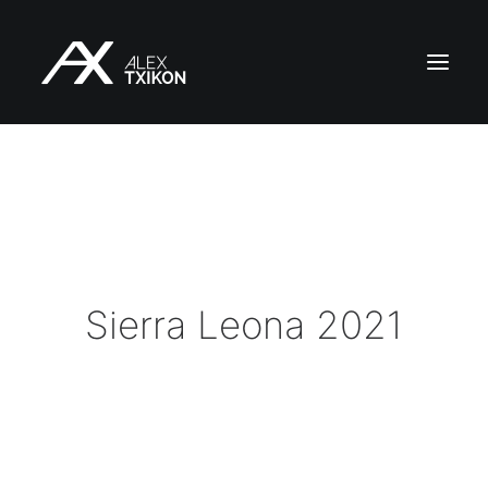
INICIO
EXPEDICIONES
ALEX TXIKON
BLOG
Sierra Leona 2021
VÍDEOS
SERVICIOS
PRENSA
PUBLICACIONES
CONTACTO
ES