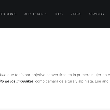
PEDICIONES
ALEX TXIKON
BLOG
VÍDEOS
SERVICIOS
aban
que tenía por objetivo convertirse en la primera mujer en e
Filo de los Imposible’
como cámara de altura y alpinista. Ese año