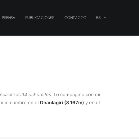
PRENSA
PUBLICACIONES
CONTACTO
ES
scalar los
14 ochomiles
. Lo compagino con mi
 hice cumbre en el
Dhaulagiri (8.167m)
y en el