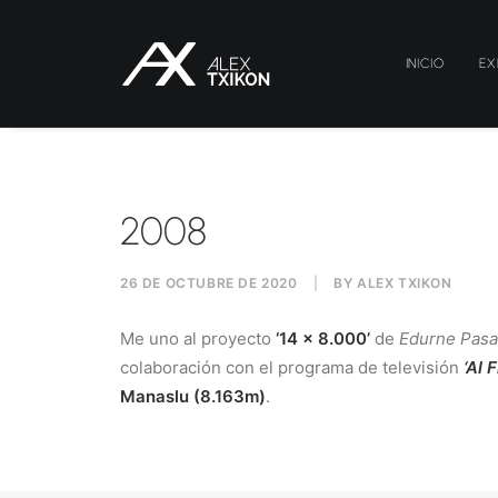
INICIO
EX
2008
26 DE OCTUBRE DE 2020
|
BY
ALEX TXIKON
Me uno al proyecto
‘14 x 8.000’
de
Edurne Pas
colaboración con el programa de televisión
‘Al 
Manaslu (8.163m)
.