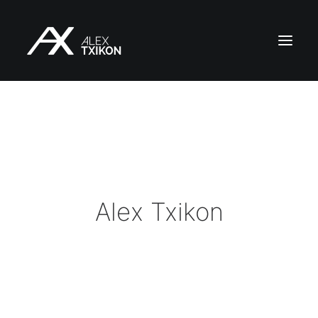
INICIO
EXPEDICIONES
ALEX TXIKON
BLOG
Alex Txikon
VÍDEOS
SERVICIOS
PRENSA
PUBLICACIONES
CONTACTO
ES