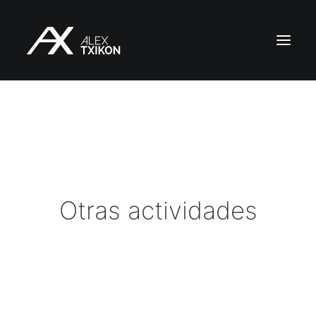
INICIO
EXPEDICIONES
ALEX TXIKON
BLOG
Otras actividades
VÍDEOS
SERVICIOS
PRENSA
PUBLICACIONES
CONTACTO
ES