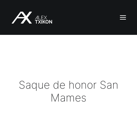
INICIO
EXPEDICIONES
ALEX TXIKON
BLOG
Saque de honor San
VÍDEOS
Mames
SERVICIOS
PRENSA
PUBLICACIONES
CONTACTO
ES