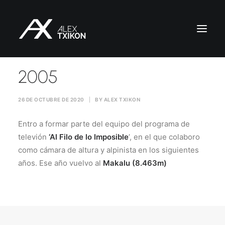
2005
INICIO
EXPEDICIONES
26 DE OCTUBRE DE 2020
|
BY
ALEX TXIKON
ALEX TXIKON
Entro a formar parte del equipo del programa de
BLOG
televión
‘Al Filo de lo Imposible
’, en el que colaboro
VÍDEOS
como cámara de altura y alpinista en los siguientes
SERVICIOS
años. Ese año vuelvo al
Makalu (8.463m)
PRENSA
PUBLICACIONES
CONTACTO
ES