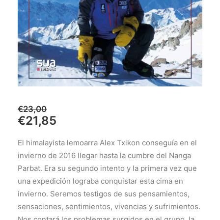
€
23,00
El
El
€
21,85
precio
precio
El himalayista lemoarra Alex Txikon conseguía en el
original
actual
invierno de 2016 llegar hasta la cumbre del Nanga
era:
es:
Parbat. Era su segundo intento y la primera vez que
€23,00.
€21,85.
una expedición lograba conquistar esta cima en
invierno. Seremos testigos de sus pensamientos,
sensaciones, sentimientos, vivencias y sufrimientos.
Nos contará los problemas surgidos en el grupo, la