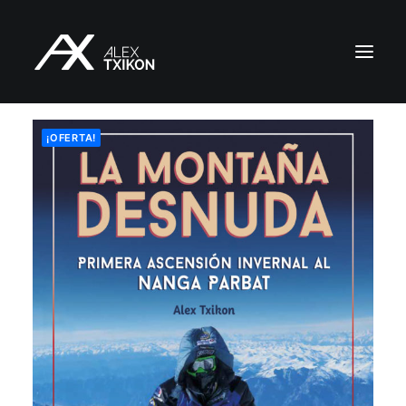
¡OFERTA!
INICIO
EXPEDICIONES
ALEX TXIKON
BLOG
VÍDEOS
SERVICIOS
PRENSA
PUBLICACIONES
CONTACTO
ES